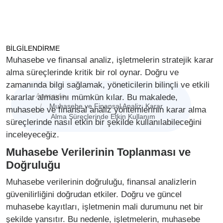
Analiz: Karar Alma
Süreçlerinde Etkin
Kullanım
BİLGİLENDİRME
Muhasebe ve finansal analiz, işletmelerin stratejik karar
alma süreçlerinde kritik bir rol oynar. Doğru ve
zamanında bilgi sağlamak, yöneticilerin bilinçli ve etkili
Anasayfa
kararlar almasını mümkün kılar. Bu makalede,
Muhasebe ve Finansal Analiz: Karar
muhasebe ve finansal analiz yöntemlerinin karar alma
Alma Süreçlerinde Etkin Kullanım
süreçlerinde nasıl etkin bir şekilde kullanılabileceğini
inceleyeceğiz.
Muhasebe Verilerinin Toplanması ve
Doğruluğu
Muhasebe verilerinin doğruluğu, finansal analizlerin
güvenilirliğini doğrudan etkiler. Doğru ve güncel
muhasebe kayıtları, işletmenin mali durumunu net bir
şekilde yansıtır. Bu nedenle, işletmelerin, muhasebe